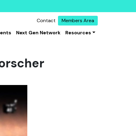
Contact
Members Area
vents
Next Gen Network
Resources
forscher