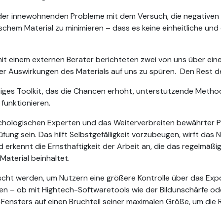
 der innewohnenden Probleme mit dem Versuch, die negative
hem Material zu minimieren – dass es keine einheitliche und e
it einem externen Berater berichteten zwei von uns über ein
er Auswirkungen des Materials auf uns zu spüren. Den Rest des
itiges Toolkit, das die Chancen erhöht, unterstützende Method
 funktionieren.
ologischen Experten und das Weiterverbreiten bewährter Prak
ung sein. Das hilft Selbstgefälligkeit vorzubeugen, wirft das N
d erkennt die Ernsthaftigkeit der Arbeit an, die das regelmäß
aterial beinhaltet.
rscht werden, um Nutzern eine größere Kontrolle über das Exp
en – ob mit Hightech-Softwaretools wie der Bildunschärfe 
Fensters auf einen Bruchteil seiner maximalen Größe, um die