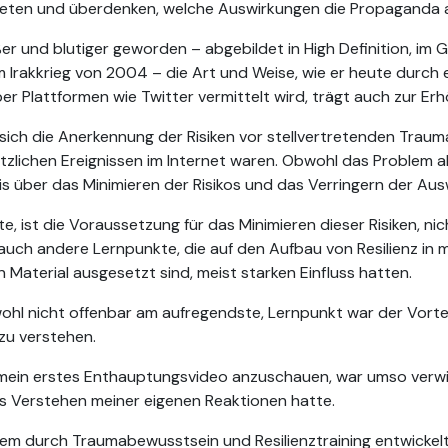
treten und überdenken, welche Auswirkungen die Propaganda au
ßer und blutiger geworden – abgebildet in High Definition, im
Irakkrieg von 2004 – die Art und Weise, wie er heute durch e
er Plattformen wie Twitter vermittelt wird, trägt auch zur Erh
 sich die Anerkennung der Risiken vor stellvertretenden Trauma
etzlichen Ereignissen im Internet waren. Obwohl das Problem
s über das Minimieren der Risikos und das Verringern der Aus
, ist die Voraussetzung für das Minimieren dieser Risiken, nicht
auch andere Lernpunkte, die auf den Aufbau von Resilienz in m
Material ausgesetzt sind, meist starken Einfluss hatten.
bwohl nicht offenbar am aufregendste, Lernpunkt war der Vorte
zu verstehen.
 mein erstes Enthauptungsvideo anzuschauen, war umso verw
as Verstehen meiner eigenen Reaktionen hatte.
dem durch Traumabewusstsein und Resilienztraining entwickel