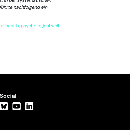
it in der systematischen
führte nachfolgend ein
al health
,
psychological well-
Social