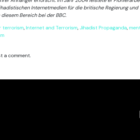
hrer Anhänger erforscht. Im Jahr 2004 leistete er Pionierarbe
hadistischen Internetmedien für die britische Regierung und 
 diesem Bereich bei der BBC.
 terrorism
,
Internet and Terrorism
,
Jihadist Propaganda
,
ment
sm
t a comment.