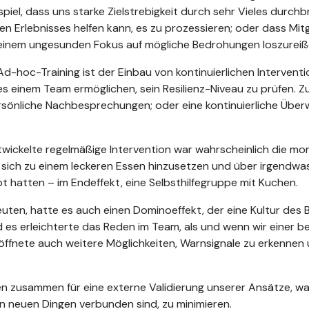
spiel, dass uns starke Zielstrebigkeit durch sehr Vieles durch
 Erlebnisses helfen kann, es zu prozessieren; oder dass Mitge
n einem ungesunden Fokus auf mögliche Bedrohungen loszureiß
 Ad-hoc-Training ist der Einbau von kontinuierlichen Interven
es einem Team ermöglichen, sein Resilienz-Niveau zu prüfen. Z
sönliche Nachbesprechungen; oder eine kontinuierliche Übe
ntwickelte regelmäßige Intervention war wahrscheinlich die mon
 sich zu einem leckeren Essen hinzusetzen und über irgendwa
bt hatten – im Endeffekt, eine Selbsthilfegruppe mit Kuchen.
euten, hatte es auch einen Dominoeffekt, der eine Kultur des
 es erleichterte das Reden im Team, als und wenn wir einer
ffnete auch weitere Möglichkeiten, Warnsignale zu erkennen 
n zusammen für eine externe Validierung unserer Ansätze, was
n neuen Dingen verbunden sind, zu minimieren.