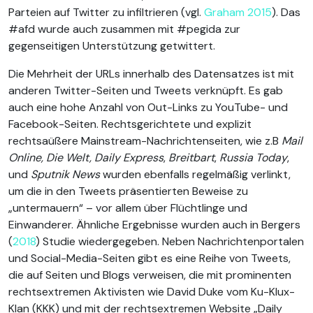
Parteien auf Twitter zu infiltrieren (vgl.
Graham 2015
). Das
#afd wurde auch zusammen mit #pegida zur
gegenseitigen Unterstützung getwittert.
Die Mehrheit der URLs innerhalb des Datensatzes ist mit
anderen Twitter-Seiten und Tweets verknüpft. Es gab
auch eine hohe Anzahl von Out-Links zu YouTube- und
Facebook-Seiten. Rechtsgerichtete und explizit
rechtsaüßere Mainstream-Nachrichtenseiten, wie z.B
Mail
Online, Die Welt, Daily Express
,
Breitbart
,
Russia Today
,
und
Sputnik News
wurden ebenfalls regelmäßig verlinkt,
um die in den Tweets präsentierten Beweise zu
„untermauern“ – vor allem über Flüchtlinge und
Einwanderer. Ähnliche Ergebnisse wurden auch in Bergers
(
2018
) Studie wiedergegeben. Neben Nachrichtenportalen
und Social-Media-Seiten gibt es eine Reihe von Tweets,
die auf Seiten und Blogs verweisen, die mit prominenten
rechtsextremen Aktivisten wie David Duke vom Ku-Klux-
Klan (KKK) und mit der rechtsextremen Website „Daily