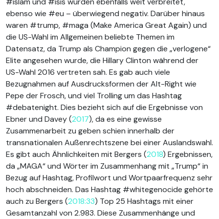
#islam und #isis wurden ebenfalls weit verbreitet,
ebenso wie #eu – überwiegend negativ. Darüber hinaus
waren #trump, #maga (Make America Great Again) und
die US-Wahl im Allgemeinen beliebte Themen im
Datensatz, da Trump als Champion gegen die „verlogene“
Elite angesehen wurde, die Hillary Clinton während der
US-Wahl 2016 vertreten sah. Es gab auch viele
Bezugnahmen auf Ausdrucksformen der Alt-Right wie
Pepe der Frosch, und viel Trolling um das Hashtag
#debatenight. Dies bezieht sich auf die Ergebnisse von
Ebner und Davey (
2017
), da es eine gewisse
Zusammenarbeit zu geben schien innerhalb der
transnationalen Außenrechtszene bei einer Auslandswahl.
Es gibt auch Ähnlichkeiten mit Bergers (
2018
) Ergebnissen,
da „MAGA“ und Wörter im Zusammenhang mit „Trump“ in
Bezug auf Hashtag, Profilwort und Wortpaarfrequenz sehr
hoch abschneiden. Das Hashtag #whitegenocide gehörte
auch zu Bergers (
2018:33
) Top 25 Hashtags mit einer
Gesamtanzahl von 2.983. Diese Zusammenhänge und