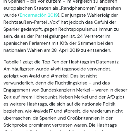
in Spanien – bis vor kurzem – im Vergleich zu anderen
europäischen Staaten als „Randphänomen“ angesehen
wurde (
Encarnación 2019
). Der jüngste Wahlerfolg der
Rechtsaußen-Partei „Vox“ hat jedoch das Gefühl der
Spanier gedämpft, gegen Rechtspopulismus immun zu
sein, da es der Partei gelungen ist, 24 Vertreter im
spanischen Parlament mit 10% der Stimmen bei den
nationalen Wahlen am 28. April 2019 zu entsenden.
Tabelle 1 zeigt die Top Ten der Hashtags im Datensatz.
Am häufigsten wurde #whitegenocide verwendet,
gefolgt von #afd und #merkel. Das ist nicht
verwunderlich, denn die Flüchtlingskrise – und das
Engagement von Bundeskanzlerin Merkel – waren in dieser
Zeit auf ihrem Höhepunkt. Neben Merkel und der AfD gibt
es weitere Hashtags, die sich auf die nationale Politik
beziehen, wie #alvde17 und #brexit, die wiederum nicht
überraschen, da Spanien und Großbritannien in der
Stichprobe prominent vertreten waren. Die Hashtags