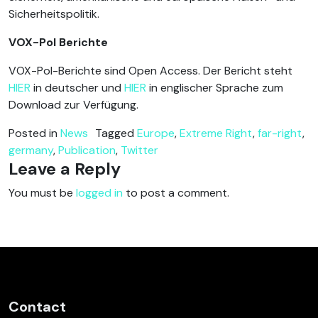
Sicherheitspolitik.
VOX-Pol Berichte
VOX-Pol-Berichte sind Open Access. Der Bericht steht
HIER
in deutscher und
HIER
in englischer Sprache zum
Download zur Verfügung.
Posted in
News
Tagged
Europe
,
Extreme Right
,
far-right
,
germany
,
Publication
,
Twitter
Leave a Reply
You must be
logged in
to post a comment.
Contact